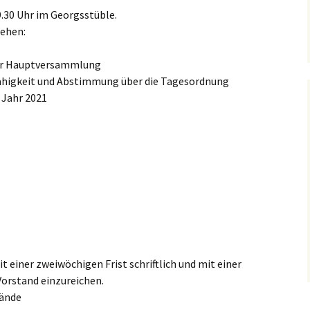
Pf
.30 Uhr im Georgsstüble.
sehen:
Ro
er Hauptversammlung
Vo
fähigkeit und Abstimmung über die Tagesordnung
 Jahr 2021
Wö
 einer zweiwöchigen Frist schriftlich und mit einer
orstand einzureichen.
tände