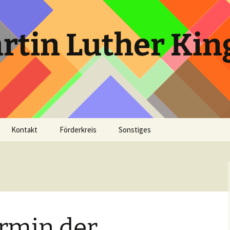
tin Luther Kin
Kontakt
Förderkreis
Sonstiges
ager
Pfingstlager 2000
Kinderferienprogramm
En
2020
de
ager
Pfingstlager 2002
SoLa 2000
Kinderferienprogramm
An
2023
euer
Pfingstlager 2004
SoLa 2001
Funkenfeuer 2001
Re
Webmail LogIn
rmin der
Pfingstlager 2006
SoLa 2002
Funkenfeuer 2006
Leiter Rover Hütte 2000