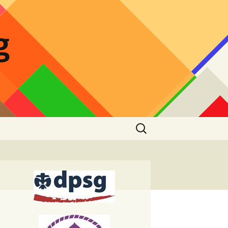
g
Suchen
nach:
tdecke den Wald mit
iner Familie
leitung Lagerfeuer
zept Stockbrotteig