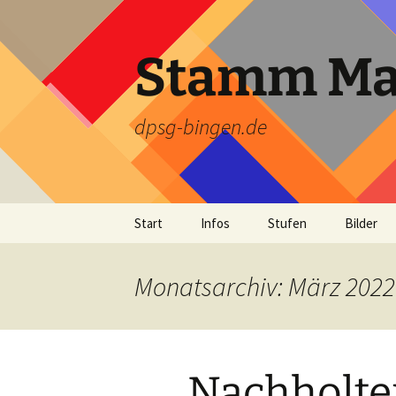
Zum
Inhalt
springen
Stamm Mar
dpsg-bingen.de
Start
Infos
Stufen
Bilder
Truppstundenzeiten
Wölflinge
Pfingstl
Monatsarchiv: März 2022
So findest du uns
Jungpfadfinder
Sommerl
Pfadfinder
Funkenf
Nachholte
Rover
Hütten