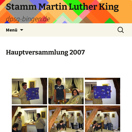
Zum
Stamm Martin Luther King
Inhalt
dpsg-bingen.de
springen
Suchen
Menü
nach:
Hauptversammlung 2007