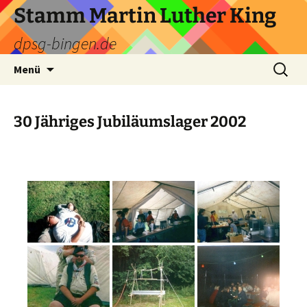
Zum
Stamm Martin Luther King
Inhalt
dpsg-bingen.de
springen
Suchen
Menü
nach:
30 Jähriges Jubiläumslager 2002