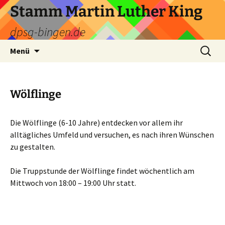
Zum
Stamm Martin Luther King
Inhalt
dpsg-bingen.de
springen
Suchen
Menü
nach:
Wölflinge
Die Wölflinge (6-10 Jahre) entdecken vor allem ihr
alltägliches Umfeld und versuchen, es nach ihren Wünschen
zu gestalten.
Die Truppstunde der Wölflinge findet wöchentlich am
Mittwoch von 18:00 – 19:00 Uhr statt.