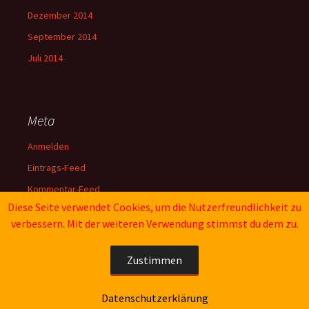
Dezember 2014
September 2014
Juli 2014
Meta
Anmelden
Eintrags-Feed
Kommentar-Feed
Diese Seite verwendet Cookies, um die Nutzerfreundlichkeit zu
WordPress.org
verbessern. Mit der weiteren Verwendung stimmst du dem zu.
Zustimmen
Impressum
Stolz präsentiert von WordPress
Datenschutzerklärung