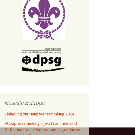
ionen
gemein
03
n 2004
tpapiersammlungen
n 2009
g 2007
derkreis
g 2009
nkenfeuer
sfeier
002
gpfadfinder
 2007
007
ger
Neueste Beiträge
ter
Einladung zur Hauptversammlung 2024
Altpapiersammlung – jetzt sammeln und
ht von Betlehem
Gutes tun für die Kinder- und Jugendarbeit