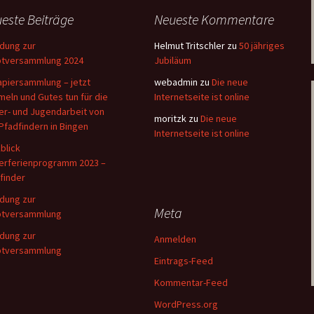
Pfa
este Beiträge
Neueste Kommentare
Ro
adung zur
Helmut Tritschler
zu
50 jähriges
tversammlung 2024
Jubiläum
Vo
apiersammlung – jetzt
webadmin
zu
Die neue
eln und Gutes tun für die
Internetseite ist online
Wöl
er- und Jugendarbeit von
moritzk
zu
Die neue
Pfadfindern in Bingen
Internetseite ist online
blick
erferienprogramm 2023 –
finder
adung zur
Meta
ptversammlung
adung zur
Anmelden
ptversammlung
Eintrags-Feed
Kommentar-Feed
WordPress.org