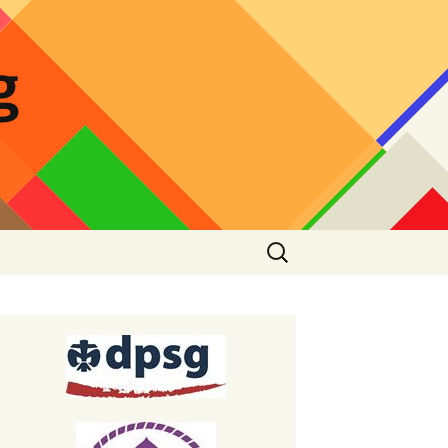
g
Suchen
nach:
decke den Wald mit
ner Familie
eitung Lagerfeuer
ept Stockbrotteig