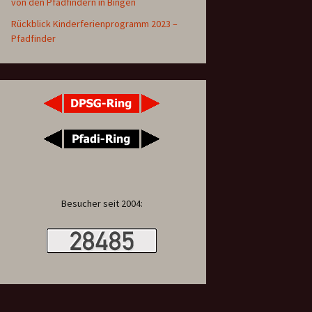
von den Pfadfindern in Bingen
dfinder
Rückblick Kinderferienprogramm 2023 –
Pfadfinder
ver
rstand
flinge
Besucher seit 2004: