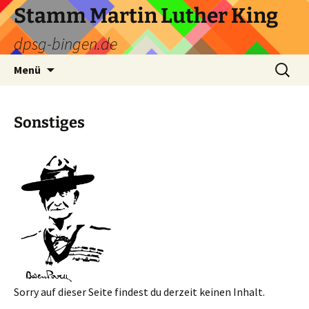
Zum
Stamm Martin Luther King
Inhalt
dpsg-bingen.de
springen
Suchen
Menü
nach:
Sonstiges
Sorry auf dieser Seite findest du derzeit keinen Inhalt.