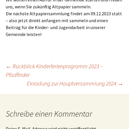
uns, wenn Sie zukünftig Altpapier sammeln.
Die nächste Altpapiersammlung findet am 09.12.2023 statt
– also jetzt direkt anfangen mit sammeln und einen
Beitrag für die Kinder- und Jugendarbeit in unserer
Gemeinde leisten!
Beitragsnavigation
←
Rückblick Kinderferienprogramm 2023 –
Pfadfinder
Einladung zur Hauptversammlung 2024
→
Schreibe einen Kommentar
Deine E-Mail-Adresse wird nicht veröffentlicht.