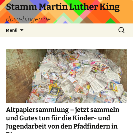
Zum
Stamm Martin Luther King
Inhalt
dpsg-bingen.de
springen
Suchen
Menü
nach:
Altpapiersammlung – jetzt sammeln
und Gutes tun für die Kinder- und
Jugendarbeit von den Pfadfindern in