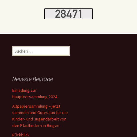
Suchen
nach:
Neueste Beiträge
Einladung zur
Hauptversammlung 2024
Altpapiersammlung – jetzt
sammeln und Gutes tun für die
Kinder- und Jugendarbeit von
den Pfadfindern in Bingen
Rückblick