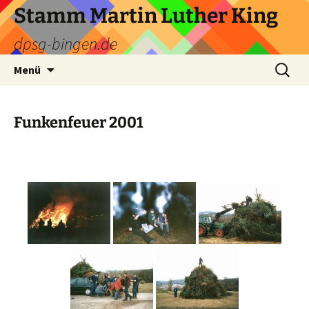
Zum
Stamm Martin Luther King
Inhalt
dpsg-bingen.de
springen
Suchen
Menü
nach:
Funkenfeuer 2001