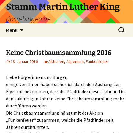
Zum
Stamm Martin Luther King
Inhalt
dpsg-bingen.de
springen
Suchen
Menü
nach:
Keine Christbaumsammlung 2016
18. Januar 2016
Aktionen
,
Allgemein
,
Funkenfeuer
Liebe Bürgerinnen und Bürger,
einige von Ihnen haben sicherlich durch den Aushang der
Flyer mitbekommen, dass die Pfadfinder dieses Jahr und in
den zukünftigen Jahren keine Christbaumsammlung mehr
durchführen werden.
Die Christbaumsammlung hängt mit der Aktion
„Funkenfeuer“ zusammen, welche die Pfadfinder seit
Jahren durchführten.