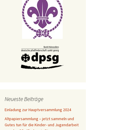
tionen
lgemein
003
n 2004
tpapiersammlungen
n 2009
ng 2007
rderkreis
ng 2009
nkenfeuer
sfeier
002
ngpfadfinder
 2007
007
ger
Neueste Beiträge
iter
Einladung zur Hauptversammlung 2024
Altpapiersammlung – jetzt sammeln und
cht von Betlehem
Gutes tun für die Kinder- und Jugendarbeit