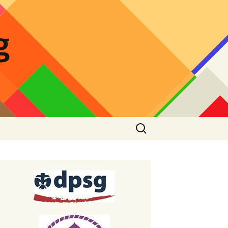
g
Suchen
nach:
tdecke den Wald mit
iner Familie
leitung Lagerfeuer
zept Stockbrotteig