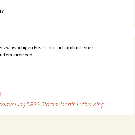
Pf
17
Ro
Vo
Wö
 zweiwöchigen Frist schriftlich und mit einer
d einzureichen.
6
ersammlung DPSG Stamm Martin Luther King
→