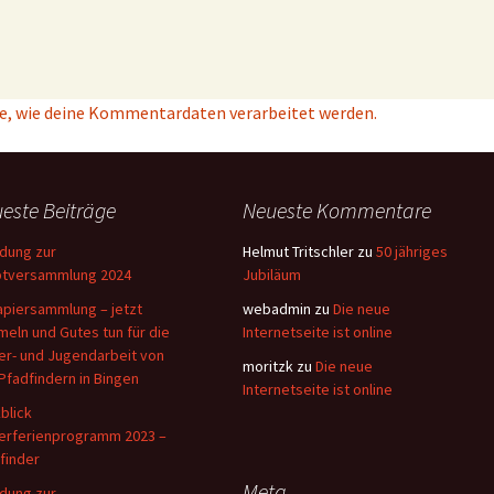
e, wie deine Kommentardaten verarbeitet werden.
este Beiträge
Neueste Kommentare
adung zur
Helmut Tritschler
zu
50 jähriges
tversammlung 2024
Jubiläum
apiersammlung – jetzt
webadmin
zu
Die neue
eln und Gutes tun für die
Internetseite ist online
er- und Jugendarbeit von
moritzk
zu
Die neue
Pfadfindern in Bingen
Internetseite ist online
blick
erferienprogramm 2023 –
finder
Meta
adung zur