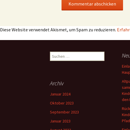
Diese Website verwendet Akismet, um Spam zu reduzieren.
Erfahr
Suchen
Neu
nach:
Einl
Haup
Altp
Archiv
samm
Kind
Januar 2024
den 
Oktober 2023
Rück
September 2023
Kind
Pfad
Januar 2023
Einl