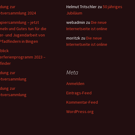
adung zur
Helmut Tritschler
zu
50 jähriges
tversammlung 2024
Jubiläum
apiersammlung – jetzt
webadmin
zu
Die neue
eln und Gutes tun für die
Internetseite ist online
er- und Jugendarbeit von
moritzk
zu
Die neue
Pfadfindern in Bingen
Internetseite ist online
blick
erferienprogramm 2023 –
finder
Meta
adung zur
ptversammlung
Anmelden
adung zur
Eintrags-Feed
ptversammlung
Kommentar-Feed
WordPress.org