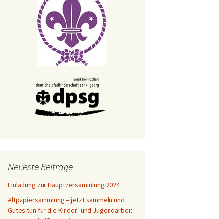
tionen
lgemein
003
n 2004
tpapiersammlungen
n 2009
ng 2007
rderkreis
ng 2009
nkenfeuer
sfeier
002
ngpfadfinder
 2007
007
ger
Neueste Beiträge
iter
Einladung zur Hauptversammlung 2024
Altpapiersammlung – jetzt sammeln und
cht von Betlehem
Gutes tun für die Kinder- und Jugendarbeit