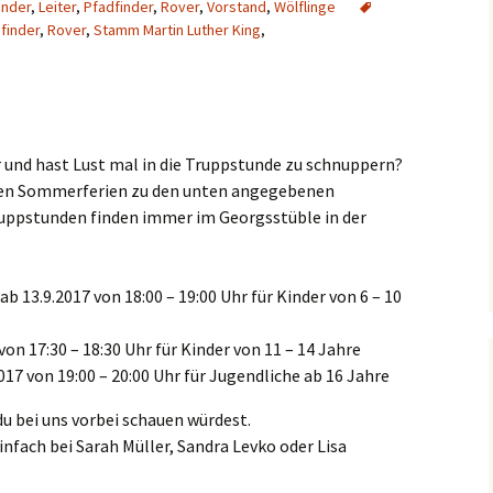
inder
,
Leiter
,
Pfadfinder
,
Rover
,
Vorstand
,
Wölflinge
WP LogIn
finder
,
Rover
,
Stamm Martin Luther King
,
chen
Pfingstlager 2008
SoLa 2003
Funkenfeuer 2007
Wölflinge Hütte 2005
Versprechen Pfadfinder
2001
News nach Kategorien
Ak
Pfingstlager 2012
SoLa 2004
Funkenfeuer 2009
Leiterhütte 2007
Andere
Fototermin 2000
Versprechen Pfadfinder
2008
Links
Al
SoLa 2005
72 Stunden Aktion
Truppstunden 2
72 Stunden Aktio
er und hast Lust mal in die Truppstunde zu schnuppern?
Versprechen Wölflinge
Impressum
Al
SoLa 2006
2008
Hauptversammlungen
Leiter 2006
72 Stunden Aktio
Hauptversammlu
en Sommerferien zu den unten angegebenen
Fö
ruppstunden finden immer im Georgsstüble in der
SoLa 2007
Iron Scout
Hubraum 2006
Hauptversammlu
Iron Scout 2000
Fu
SoLa 2008
Jubiläum
Leiter Weihnacht
Iron Scout 2001
30 Jähriges
 13.9.2017 von 18:00 – 19:00 Uhr für Kinder von 6 – 10
2006
Jubiläumslager 2
Ju
SoLa 2009
Wölflinge Fasnet
35 Jähriges
on 17:30 – 18:30 Uhr für Kinder von 11 – 14 Jahre
Jubiläumslager 2
La
17 von 19:00 – 20:00 Uhr für Jugendliche ab 16 Jahre
Hubraum 2007
Le
u bei uns vorbei schauen würdest.
nfach bei Sarah Müller, Sandra Levko oder Lisa
Leiter 2012
Li