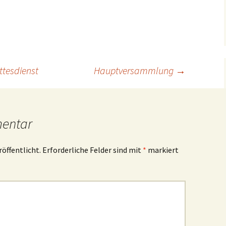
Pf
Ro
Vo
ttesdienst
Hauptversammlung
→
Wö
mentar
röffentlicht.
Erforderliche Felder sind mit
*
markiert