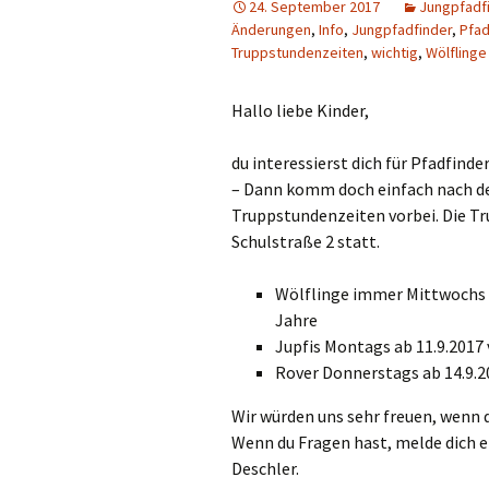
24. September 2017
Jungpfadf
Änderungen
,
Info
,
Jungpfadfinder
,
Pfad
Leiter
Verspre
Truppstundenzeiten
,
wichtig
,
Wölflinge
Vorstände
Sonstige
Hallo liebe Kinder,
du interessierst dich für Pfadfind
– Dann komm doch einfach nach d
Truppstundenzeiten vorbei. Die T
Schulstraße 2 statt.
Wölflinge immer Mittwochs ab
Jahre
Jupfis Montags ab 11.9.2017 v
Rover Donnerstags ab 14.9.20
Wir würden uns sehr freuen, wenn d
Wenn du Fragen hast, melde dich ei
Deschler.