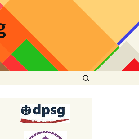
g
Suchen
nach:
tdecke den Wald mit
iner Familie
leitung Lagerfeuer
zept Stockbrotteig