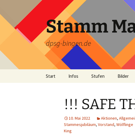
Zum
Inhalt
springen
Stamm Mar
dpsg-bingen.de
Start
Infos
Stufen
Bilder
Truppstundenzeiten
Wölflinge
Pfingstl
!!! SAFE T
So findest du uns
Jungpfadfinder
Sommerl
Pfadfinder
Funkenf
10. Mai 2022
Aktionen
,
Allgemei
Stammesjubiläum
,
Vorstand
,
Wölflinge
Rover
Hütten
King