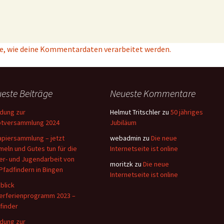
e, wie deine Kommentardaten verarbeitet werden.
este Beiträge
Neueste Kommentare
adung zur
Helmut Tritschler
zu
50 jähriges
tversammlung 2024
Jubiläum
apiersammlung – jetzt
webadmin
zu
Die neue
eln und Gutes tun für die
Internetseite ist online
er- und Jugendarbeit von
moritzk
zu
Die neue
Pfadfindern in Bingen
Internetseite ist online
blick
erferienprogramm 2023 –
finder
adung zur