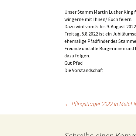
Leiter
Verspre
Unser Stamm Martin Luther King fe
wir gerne mit Ihnen/ Euch feiern.
Vorstände
Sonstige
Dazu wird vom 5. bis 9. August 202
Freitag, 5.8.2022 ist ein Jubiläums
ehemalige Pfadfinder des Stamme
Freunde und alle Bürgerinnen und B
dazu folgen.
Gut Pfad
Die Vorstandschaft
Beitragsnavigation
←
Pfingstlager 2022 in Melch
Schreibe einen Kom