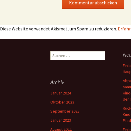
Diese Website verwendet Akismet, um Spam zu reduzieren.
Erfahr
Suchen
Neu
nach:
Einl
Haup
Altp
Archiv
samm
Januar 2024
Kind
den 
Oktober 2023
Rück
September 2023
Kind
Januar 2023
Pfad
August 2022
Einl