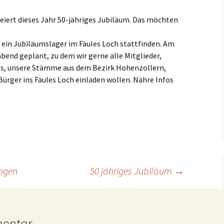
WP LogIn
chen
Pfingstlager 2008
SoLa 2003
Funkenfeuer 2007
Wölflinge Hütte 2005
Versprechen Pfadfinder
iert dieses Jahr 50-jähriges Jubiläum. Das möchten
2001
News nach Kategorien
Ak
Pfingstlager 2012
SoLa 2004
Funkenfeuer 2009
Leiterhütte 2007
Andere
Fototermin 2000
2 ein Jubiläumslager im Fäules Loch stattfinden. Am
Versprechen Pfadfinder
2008
Links
Al
abend geplant, zu dem wir gerne alle Mitglieder,
SoLa 2005
72 Stunden Aktion
Truppstunden 2
72 Stunden Aktio
s, unsere Stämme aus dem Bezirk Hohenzollern,
Versprechen Wölflinge
Impressum
Al
ürger ins Fäules Loch einladen wollen. Nähre Infos
SoLa 2006
2008
Hauptversammlungen
Leiter 2006
72 Stunden Aktio
Hauptversammlu
Fö
SoLa 2007
Iron Scout
Hubraum 2006
Hauptversammlu
Iron Scout 2000
Fu
SoLa 2008
Jubiläum
Leiter Weihnacht
Iron Scout 2001
30 Jähriges
2006
Jubiläumslager 2
Ju
SoLa 2009
Wölflinge Fasnet
35 Jähriges
Jubiläumslager 2
La
ingen
50 jähriges Jubiläum
→
Hubraum 2007
Le
Leiter 2012
Li
mentar